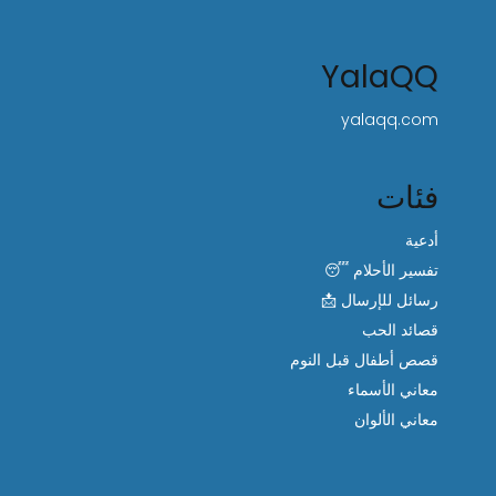
YalaQQ
yalaqq.com
فئات
أدعية
تفسير الأحلام 😴
رسائل للإرسال 📩
قصائد الحب
قصص أطفال قبل النوم
معاني الأسماء
معاني الألوان