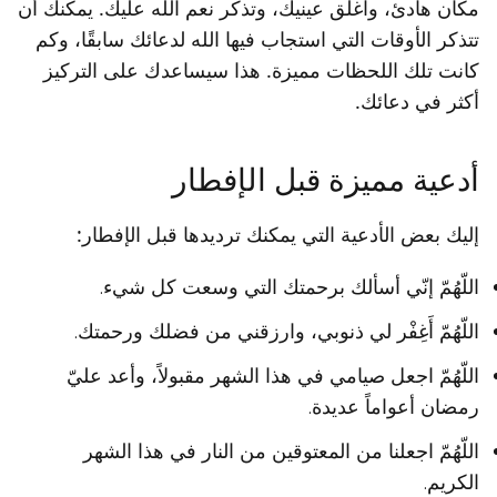
مكان هادئ، واغلق عينيك، وتذكر نعم الله عليك. يمكنك أن
تتذكر الأوقات التي استجاب فيها الله لدعائك سابقًا، وكم
كانت تلك اللحظات مميزة. هذا سيساعدك على التركيز
أكثر في دعائك.
أدعية مميزة قبل الإفطار
إليك بعض الأدعية التي يمكنك ترديدها قبل الإفطار:
اللّهُمّ إنّي أسألك برحمتك التي وسعت كل شيء.
اللّهُمّ أَغِفْر لي ذنوبي، وارزقني من فضلك ورحمتك.
اللّهُمّ اجعل صيامي في هذا الشهر مقبولاً، وأعد عليّ
رمضان أعواماً عديدة.
اللّهُمّ اجعلنا من المعتوقين من النار في هذا الشهر
الكريم.