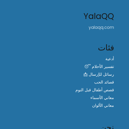
YalaQQ
yalaqq.com
فئات
أدعية
تفسير الأحلام 😴
رسائل للإرسال 📩
قصائد الحب
قصص أطفال قبل النوم
معاني الأسماء
معاني الألوان
نحن