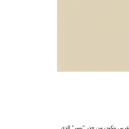
عربي يتكون من جذر "يسر" الذي