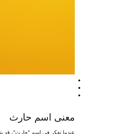
معنى اسم حارث
عندما تفكر في اسم "حارث"، قد يتب