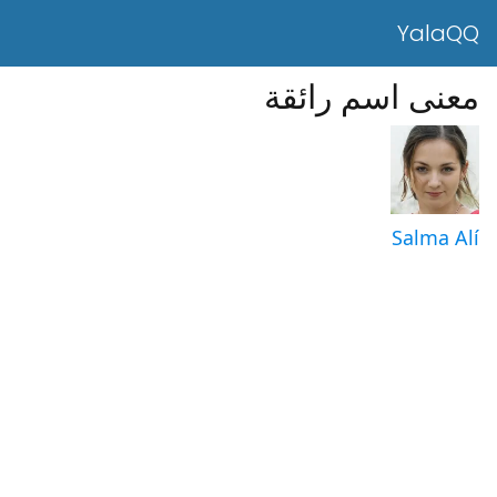
YalaQQ
معنى اسم رائقة
Salma Alí