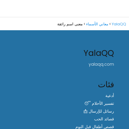
YalaQQ
معاني الأسماء
معنى اسم رائقة
YalaQQ
yalaqq.com
فئات
أدعية
تفسير الأحلام 😴
رسائل للإرسال 📩
قصائد الحب
قصص أطفال قبل النوم