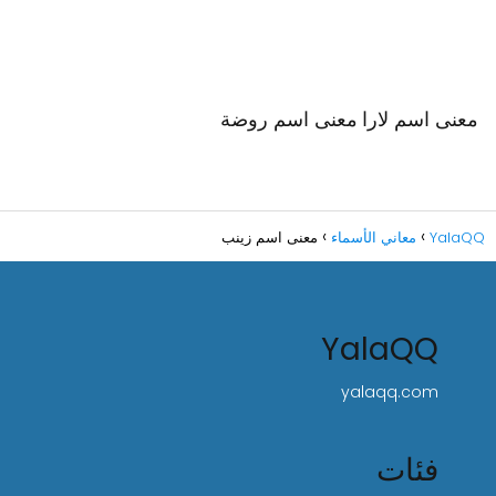
معنى اسم لارا
معنى اسم روضة
YalaQQ
معاني الأسماء
معنى اسم زينب
YalaQQ
yalaqq.com
فئات