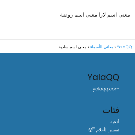
معنى اسم لارا
معنى اسم روضة
YalaQQ
معاني الأسماء
معنى اسم سادية
YalaQQ
yalaqq.com
فئات
أدعية
تفسير الأحلام 😴