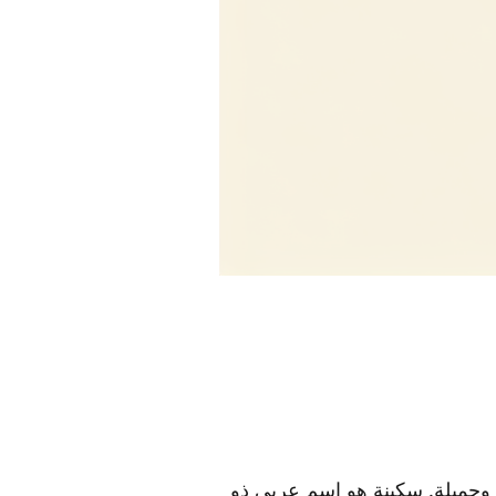
وجميلة. سكينة هو اسم عربي ذو