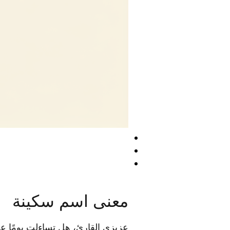
معنى اسم سكينة
عزيزي القارئ، هل تساءلت يومًا ع