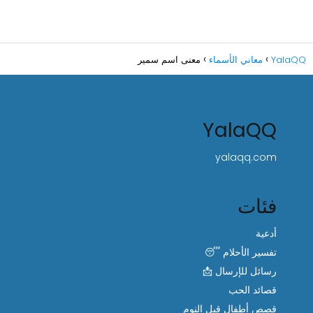
YalaQQ
معاني الأسماء
معنى اسم سمير
YalaQQ
yalaqq.com
فئات
أدعية
تفسير الأحلام 😴
رسائل للإرسال 📩
قصائد الحب
قصص أطفال قبل النوم