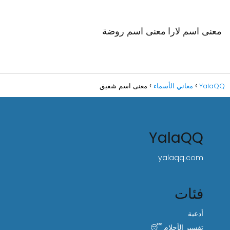
معنى اسم لارا
معنى اسم روضة
YalaQQ
معاني الأسماء
معنى اسم شفيق
YalaQQ
yalaqq.com
فئات
أدعية
تفسير الأحلام 😴