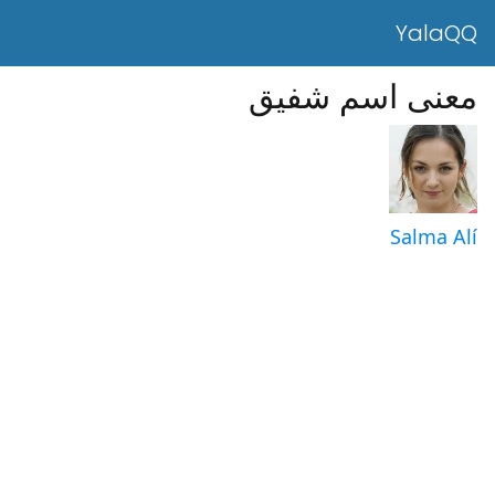
YalaQQ
معنى اسم شفيق
Salma Alí