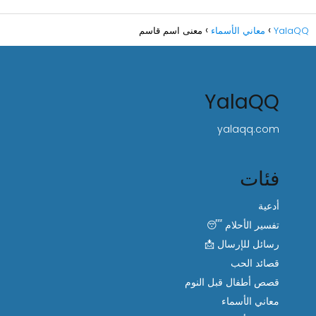
YalaQQ
معاني الأسماء
معنى اسم قاسم
YalaQQ
yalaqq.com
فئات
أدعية
تفسير الأحلام 😴
رسائل للإرسال 📩
قصائد الحب
قصص أطفال قبل النوم
معاني الأسماء