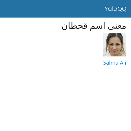
YalaQQ
معنى اسم قحطان
Salma Alí