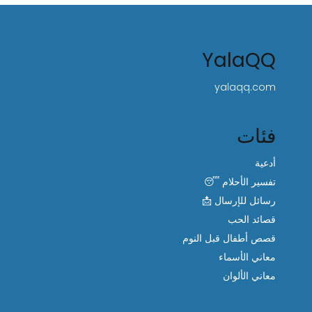
YalaQQ
yalaqq.com
فئات
أدعية
تفسير الأحلام 😴
رسائل للإرسال 📩
قصائد الحب
قصص أطفال قبل النوم
معاني الأسماء
معاني الألوان