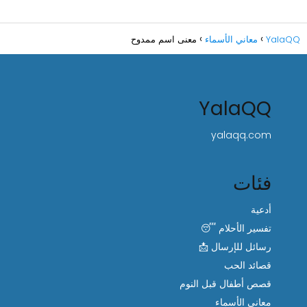
YalaQQ
معاني الأسماء
معنى اسم ممدوح
YalaQQ
yalaqq.com
فئات
أدعية
تفسير الأحلام 😴
رسائل للإرسال 📩
قصائد الحب
قصص أطفال قبل النوم
معاني الأسماء