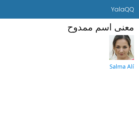
YalaQQ
معنى اسم ممدوح
Salma Alí