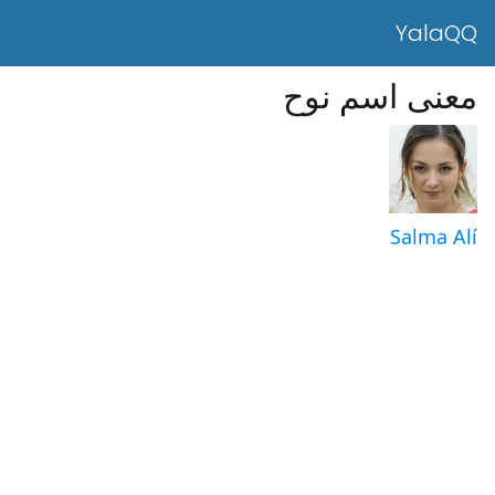
YalaQQ
معنى اسم نوح
Salma Alí