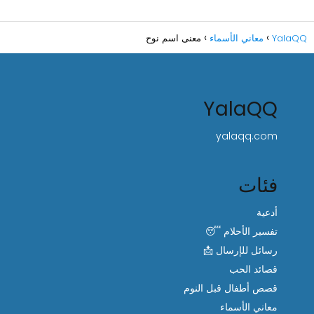
YalaQQ
معاني الأسماء
معنى اسم نوح
YalaQQ
yalaqq.com
فئات
أدعية
تفسير الأحلام 😴
رسائل للإرسال 📩
قصائد الحب
قصص أطفال قبل النوم
معاني الأسماء