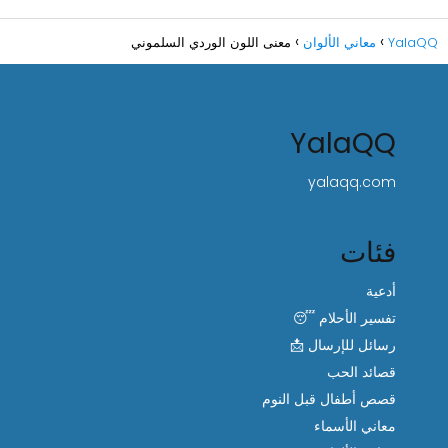
YalaQQ
معاني الألوان
معنى اللون الوردي السلموني
YalaQQ
yalaqq.com
فئات
أدعية
تفسير الأحلام 😴
رسائل للإرسال 📩
قصائد الحب
قصص أطفال قبل النوم
معاني الأسماء