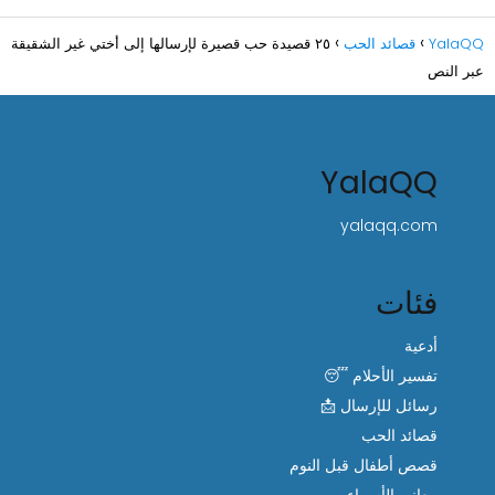
YalaQQ
قصائد الحب
٢٥ قصيدة حب قصيرة لإرسالها إلى أختي غير الشقيقة
عبر النص
YalaQQ
yalaqq.com
فئات
أدعية
تفسير الأحلام 😴
رسائل للإرسال 📩
قصائد الحب
قصص أطفال قبل النوم