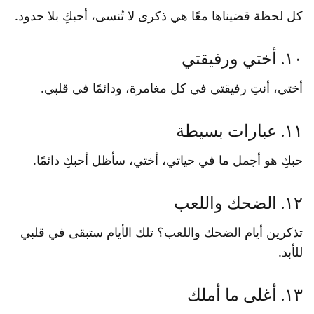
كل لحظة قضيناها معًا هي ذكرى لا تُنسى، أحبكِ بلا حدود.
١٠. أختي ورفيقتي
أختي، أنتِ رفيقتي في كل مغامرة، ودائمًا في قلبي.
١١. عبارات بسيطة
حبكِ هو أجمل ما في حياتي، أختي، سأظل أحبكِ دائمًا.
١٢. الضحك واللعب
تذكرين أيام الضحك واللعب؟ تلك الأيام ستبقى في قلبي
للأبد.
١٣. أغلى ما أملك