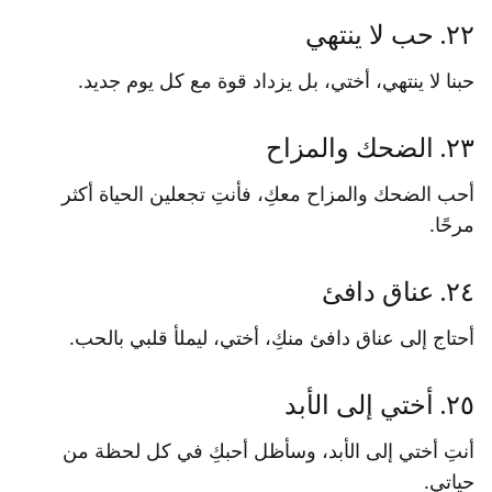
٢٢. حب لا ينتهي
حبنا لا ينتهي، أختي، بل يزداد قوة مع كل يوم جديد.
٢٣. الضحك والمزاح
أحب الضحك والمزاح معكِ، فأنتِ تجعلين الحياة أكثر
مرحًا.
٢٤. عناق دافئ
أحتاج إلى عناق دافئ منكِ، أختي، ليملأ قلبي بالحب.
٢٥. أختي إلى الأبد
أنتِ أختي إلى الأبد، وسأظل أحبكِ في كل لحظة من
حياتي.