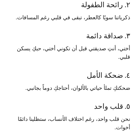
٢. رائحة الطفولة
ذكرياتنا سويًا كالعطر، تبقى في قلبي رغم المسافات.
٣. صداقة دائمة
أختي، أنتِ صديقتي قبل أن تكوني أختي، حبكِ يسكن
قلبي.
٤. ضحكة الأمل
ضحكتكِ تملأ حياتي بالألوان، أحتاجكِ دوماً بجانبي.
٥. قلب واحد
نحن قلب واحد، رغم اختلاف الأنساب، ستظلينا دائمًا
أخوات.